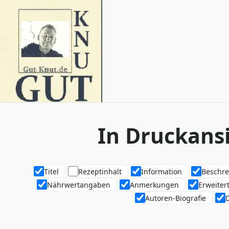
In Druckansi
Titel
Rezeptinhalt
Information
Beschr
Nährwertangaben
Anmerkungen
Erweitert
Autoren-Biografie