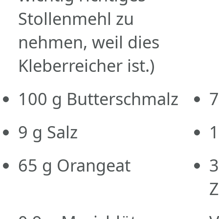
Stollenmehl zu
nehmen, weil dies
Kleberreicher ist.)
100
g
Butterschmalz
7
9
g
Salz
1
65
g
Orangeat
3
Z