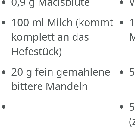
0,9
g
Macisblüte
V
100
ml
Milch
(kommt
1
komplett an das
M
Hefestück)
20
g
fein gemahlene
5
bittere Mandeln
5
(