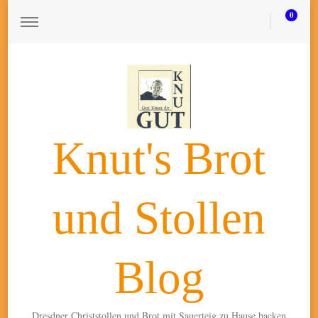
0
Knut's Brot
und Stollen
Blog
Dresdner Christstollen und Brot mit Sauerteig zu Hause backen