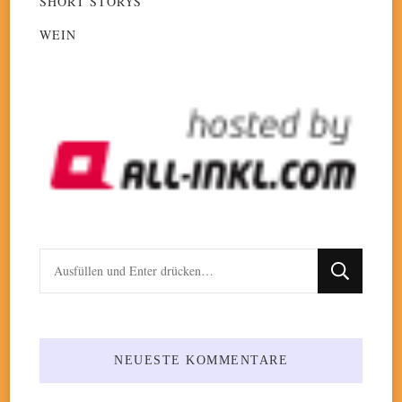
SHORT STORYS
WEIN
Suchst
du
nach
etwas?
NEUESTE KOMMENTARE