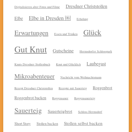
Dresdner Christstollen
Digitalisieren alter Fotos und Filme
Elbe in Dresden ￼
Elbe
Erholung
Glück
Erwartungen
Essen und Trinken
Gut Knut
Gutscheine
Hermsdorfer Schlosspark
Laubegast
Knuts Dresdner Stollenbuch
Knut und Glücklich
Mikroabenteuer
Nachricht vom Weihnachtsmann
Roggenbrot
Rezept Dresdner Christstollen
Rezepte mit Sauerteig
Roggenbrot backen
Roggensauer
Roggensauerteig
Sauerteig
Sauerteigbrot
Schloss Hermsdorf
Stollen selbst backen
Short Story
Stollen backen