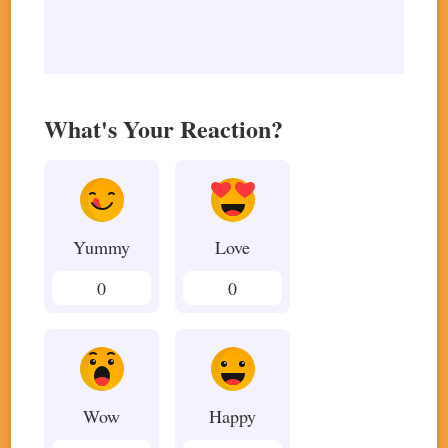
What's Your Reaction?
Yummy
Love
0
0
Wow
Happy