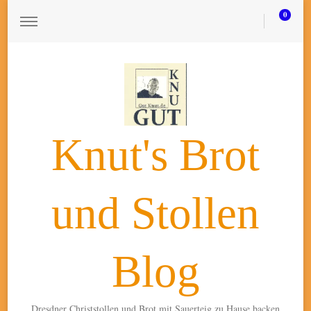
0
Knut's Brot
und Stollen
Blog
Dresdner Christstollen und Brot mit Sauerteig zu Hause backen