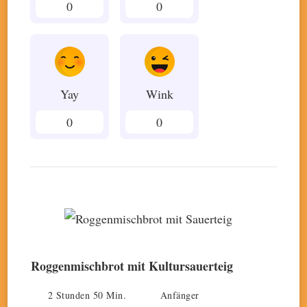
0
0
Yay
Wink
0
0
Roggenmischbrot mit Kultursauerteig
2 Stunden 50 Min.
Anfänger