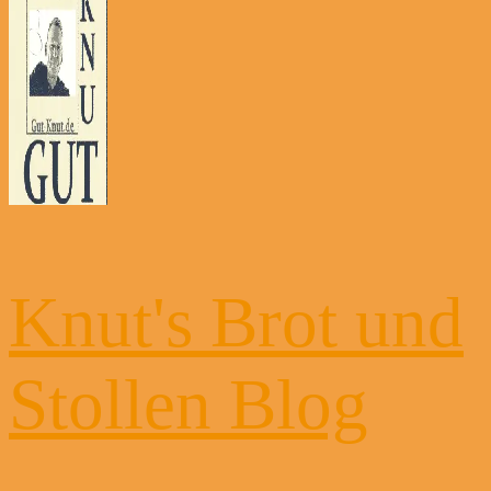
Knut's Brot und
Stollen Blog