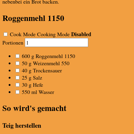
nebenbei ein Brot backen.
Roggenmehl 1150
Disabled
Cook Mode
Cooking Mode
Portionen
600
g
Roggenmehl 1150
50
g
Weizenmehl 550
40
g
Trockensauer
25
g
Salz
30
g
Hefe
550
ml
Wasser
So wird's gemacht
Teig herstellen