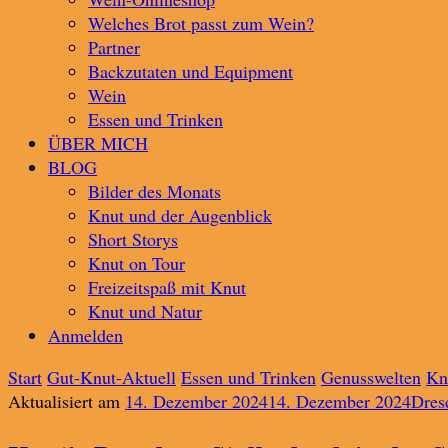
Welches Brot passt zum Wein?
Partner
Backzutaten und Equipment
Wein
Essen und Trinken
ÜBER MICH
BLOG
Bilder des Monats
Knut und der Augenblick
Short Storys
Knut on Tour
Freizeitspaß mit Knut
Knut und Natur
Anmelden
Start
Gut-Knut-Aktuell
Essen und Trinken
Genusswelten
Kn
Aktualisiert am
14. Dezember 2024
14. Dezember 2024
Dres