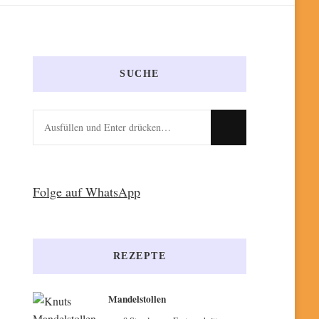
SUCHE
Suchst
du
nach
etwas?
Folge auf WhatsApp
REZEPTE
Mandelstollen