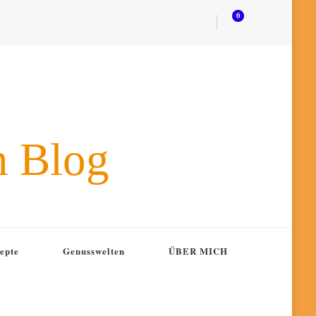
0
n Blog
epte
Genusswelten
ÜBER MICH