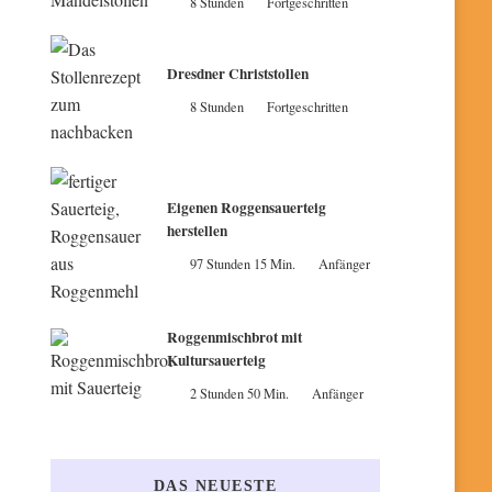
8 Stunden
Fortgeschritten
Dresdner Christstollen
8 Stunden
Fortgeschritten
Eigenen Roggensauerteig
herstellen
97 Stunden 15 Min.
Anfänger
Roggenmischbrot mit
Kultursauerteig
2 Stunden 50 Min.
Anfänger
DAS NEUESTE