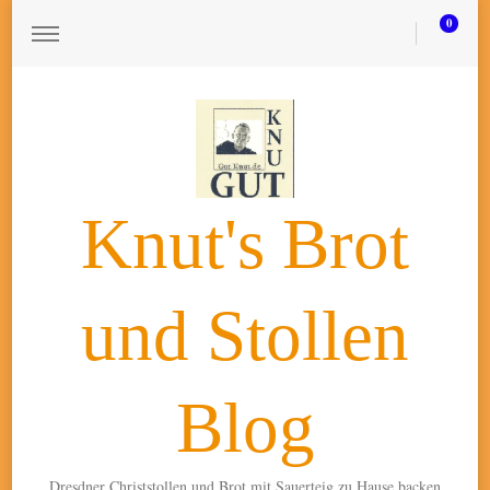
0
Knut's Brot
und Stollen
Blog
Dresdner Christstollen und Brot mit Sauerteig zu Hause backen