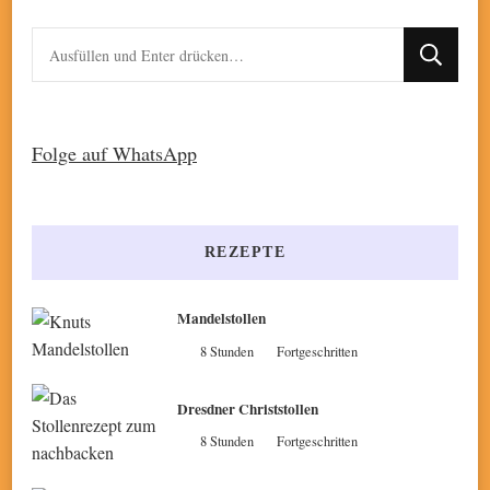
Suchst
du
nach
etwas?
Folge auf WhatsApp
REZEPTE
Mandelstollen
8 Stunden
Fortgeschritten
Dresdner Christstollen
8 Stunden
Fortgeschritten