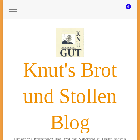
0
Knut's Brot
und Stollen
Blog
Dresdner Christstollen und Brot mit Sauerteig zu Hause backen