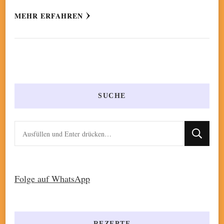
MEHR ERFAHREN
SUCHE
Suchst
du
nach
etwas?
Folge auf WhatsApp
REZEPTE