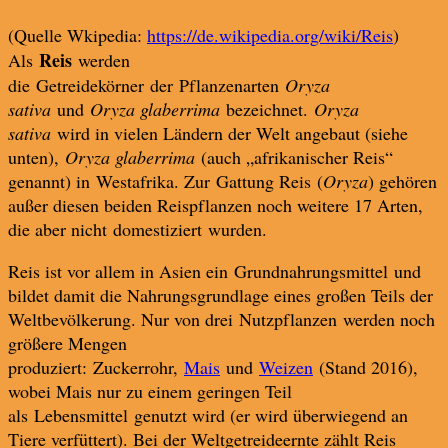
(Quelle Wkipedia:
https://de.wikipedia.org/wiki/Reis
)
Reis
Als
werden
die Getreidekörner der Pflanzenarten
Oryza
sativa
und
Oryza glaberrima
bezeichnet.
Oryza
sativa
wird in vielen Ländern der Welt angebaut (siehe
unten),
Oryza glaberrima
(auch „afrikanischer Reis“
genannt) in Westafrika. Zur Gattung Reis (
Oryza
) gehören
außer diesen beiden Reispflanzen noch weitere 17 Arten,
die aber nicht domestiziert wurden.
Reis ist vor allem in Asien ein Grundnahrungsmittel und
bildet damit die Nahrungsgrundlage eines großen Teils der
Weltbevölkerung. Nur von drei Nutzpflanzen werden noch
größere Mengen
produziert: Zuckerrohr,
Mais
und
Weizen
(Stand 2016),
wobei Mais nur zu einem geringen Teil
als Lebensmittel genutzt wird (er wird überwiegend an
Tiere verfüttert). Bei der Weltgetreideernte zählt Reis