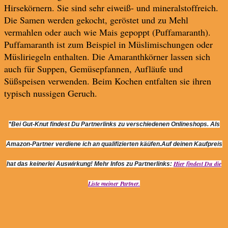
Hirsekörnern. Sie sind sehr eiweiß- und mineralstoffreich.
Die Samen werden gekocht, geröstet und zu Mehl
vermahlen oder auch wie Mais gepoppt (Puffamaranth).
Puffamaranth ist zum Beispiel in Müslimischungen oder
Müsliriegeln enthalten. Die Amaranthkörner lassen sich
auch für Suppen, Gemüsepfannen, Aufläufe und
Süßspeisen verwenden. Beim Kochen entfalten sie ihren
typisch nussigen Geruch.
*Bei Gut-Knut findest Du Partnerlinks zu verschiedenen Onlineshops.
Als
Amazon-Partner verdiene ich an qualifizierten käüfen.Auf deinen Kaufpreis
Hier findest Du die
hat das keinerlei Auswirkung!
Mehr Infos zu Partnerlinks:
Liste meiner Partner.